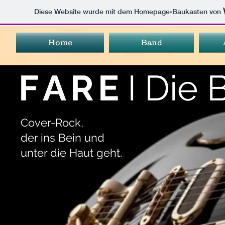
Diese Website wurde mit dem Homepage-Baukasten von
Home
Band
F
A
R
E
I
Die 
Cover-Rock,
der ins Bein und
unter die Haut geht.